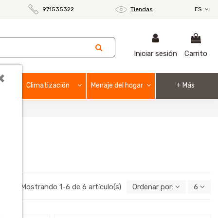
971535322
Tiendas
ES
Iniciar sesión
Carrito
×
Climatización
Menaje del hogar
+ Más
Mostrando 1-6 de 6 artículo(s)
Ordenar por:
6
o