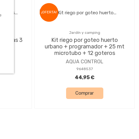
¡OFERTA!
e
Jardín y camping
macetas 3
Kit riego por goteo huerto
tis
urbano + programador + 25 mt
microtubo + 12 goteros
L
AQUA CONTROL
9648537
44,95 €
Comprar