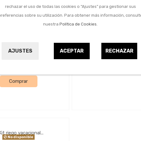
rechazar el uso de todas las cookies o “Ajustes” para gestionar sus
¡OFERTA!
preferencias sobre su utilización. Para obtener más información, consult
No disponible
nuestra
Política de Cookies
.
Jardín y camping
Jardín y camping
e arboles kit completo
Cono ceramico riego 
unidades +1 gra
NON
AJUSTES
ACEPTAR
RECHAZAR
AQUA CONTRO
9635588
9676942
6,60 €
4,45 €
Comprar
No disponible