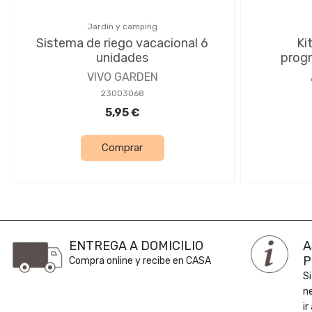
Jardín y camping
Sistema de riego vacacional 6
Ki
unidades
prog
VIVO GARDEN
23003068
5,95 €
Comprar
ENTREGA A DOMICILIO
A
P
Compra online y recibe en CASA
Si
n
ir