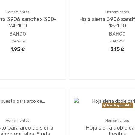
Herramientas
Herramientas
rra 3906 sandflex 300-
Hoja sierra 3906 sand
24-100
18-100
BAHCO
BAHCO
7843357
7843256
1,95 €
3,15 €
No disponible
Herramientas
Herramientas
o para arco de sierra
Hoja sierra doble c
bahco metales, 5 uds
flexible