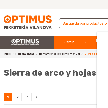
Pintura
Jardín
barnic
Inicio
Herramientas
Herramienta de corte manual
Sierra de arco y
Sierra de arco y hojas d
1
2
3