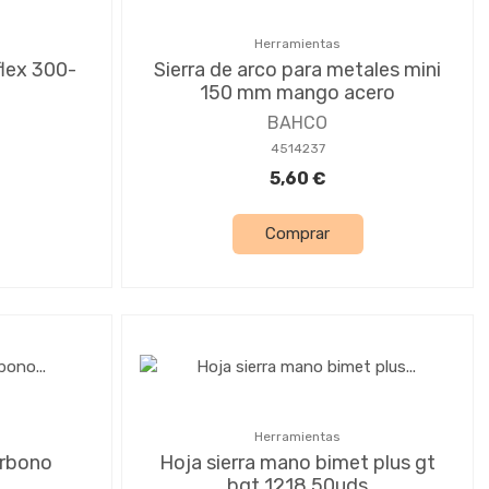
Herramientas
flex 300-
Sierra de arco para metales mini
150 mm mango acero
BAHCO
4514237
5,60 €
Comprar
Herramientas
arbono
Hoja sierra mano bimet plus gt
bgt 1218 50uds