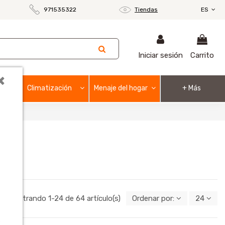
971535322
Tiendas
ES
Iniciar sesión
Carrito
×
Climatización
Menaje del hogar
+ Más
Mostrando 1-24 de 64 artículo(s)
Ordenar por:
24
o