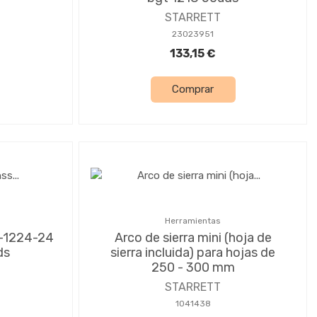
STARRETT
23023951
133,15 €
Comprar
Herramientas
s-1224-24
Arco de sierra mini (hoja de
ds
sierra incluida) para hojas de
250 - 300 mm
STARRETT
1041438