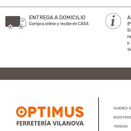
ENTREGA A DOMICILIO
A
P
Compra online y recibe en CASA
Si
n
ir
ti
QUIÉNES 
NUESTROS
TIENDAS