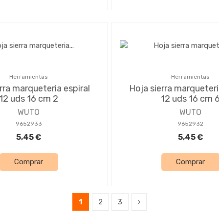
Herramientas
Herramientas
rra marqueteria espiral
Hoja sierra marqueteri
12 uds 16 cm 2
12 uds 16 cm 
WUTO
WUTO
9652933
9652932
5,45 €
5,45 €
Comprar
Comprar
1
2
3