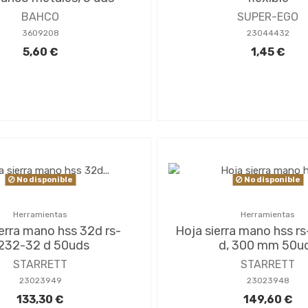
BAHCO
SUPER-EGO
3609208
23044432
5,60 €
1,45 €
No disponible
No disponible
Herramientas
Herramientas
erra mano hss 32d rs-
Hoja sierra mano hss r
232-32 d 50uds
d, 300 mm 50u
STARRETT
STARRETT
23023949
23023948
133,30 €
149,60 €