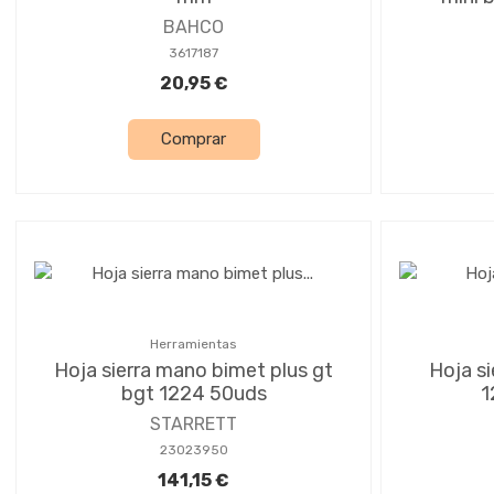
BAHCO
3617187
20,95 €
Comprar
Herramientas
Hoja sierra mano bimet plus gt
Hoja si
bgt 1224 50uds
1
STARRETT
23023950
141,15 €