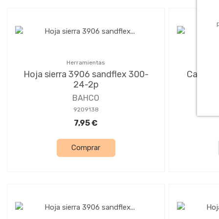
Herramientas
Hoja sierra 3906 sandflex 300-
Caja pa
24-2p
BAHCO
9209138
7,95 €
Comprar