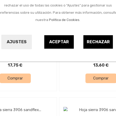
rechazar el uso de todas las cookies o “Ajustes” para gestionar sus
preferencias sobre su utilización. Para obtener más información, consult
nuestra
Política de Cookies
.
Herramientas
Herramientas
ra ingletes 300 x 70 65
Caja para ingletes 300 
AJUSTES
ACEPTAR
RECHAZAR
mm
mm
BAHCO
BAHCO
9208431
9208330
17,75 €
13,60 €
Comprar
Comprar