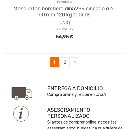
Ferretería
Mosqueton bombero din5299 cincado ø 6-
60 mm 120 kg 100uds
UNIQ
23019805
56,95 €
1
2
ENTREGA A DOMICILIO
Compra online y recibe en CASA
ASESORAMIENTO
PERSONALIZADO
Si antes de comprar online, necesitas
asesoramiento, puedes ir a cualquiera de