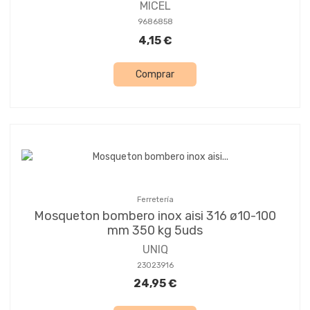
MICEL
9686858
4,15 €
Comprar
Ferretería
Mosqueton bombero inox aisi 316 ø10-100
mm 350 kg 5uds
UNIQ
23023916
24,95 €