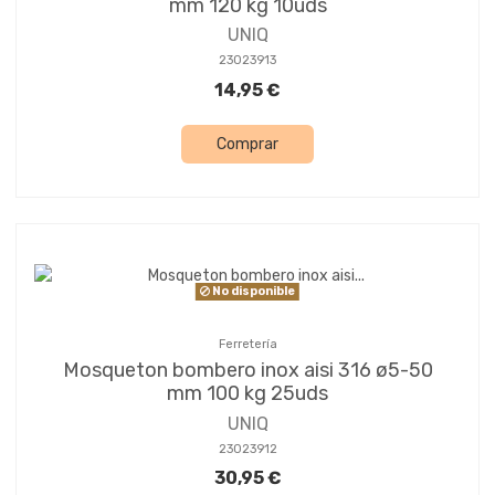
mm 120 kg 10uds
UNIQ
23023913
14,95 €
Comprar
No disponible
Ferretería
Mosqueton bombero inox aisi 316 ø5-50
mm 100 kg 25uds
UNIQ
23023912
30,95 €