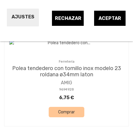
Ordenar por:
24
1
2
AJUSTES
RECHAZAR
ACEPTAR
Ferretería
Polea tendedero con tornillo inox modelo 23
roldana ø34mm laton
AMIG
9694928
6,75 €
Comprar