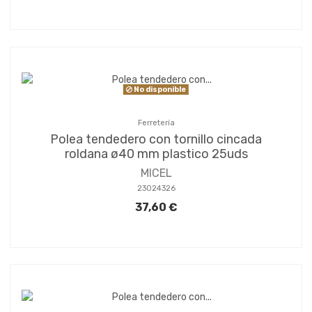
No disponible
Ferretería
Polea tendedero con tornillo cincada
roldana ø40 mm plastico 25uds
MICEL
23024326
37,60 €