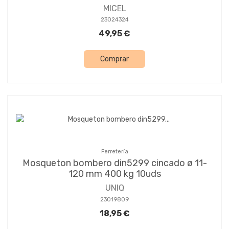
MICEL
23024324
49,95 €
Comprar
Ferretería
Mosqueton bombero din5299 cincado ø 11-
120 mm 400 kg 10uds
UNIQ
23019809
18,95 €