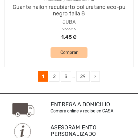
Guante nailon recubierto poliuretano eco-pu
negro talla 8
JUBA
9633316
1,45 €
Comprar
1
2
3
…
29
ENTREGA A DOMICILIO
Compra online y recibe en CASA
ASESORAMIENTO
PERSONALIZADO