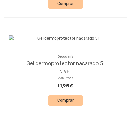
Comprar
Droguería
Gel dermoprotector nacarado 5l
NIVEL
23019537
11,95 €
Comprar