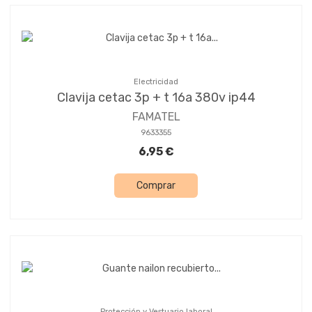
Electricidad
Clavija cetac 3p + t 16a 380v ip44
FAMATEL
9633355
6,95 €
Comprar
Protección y Vestuario laboral