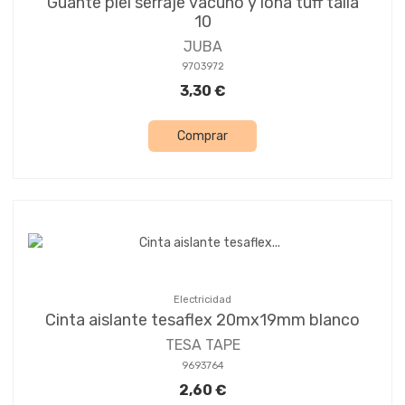
Guante piel serraje vacuno y lona tuff talla
10
JUBA
9703972
3,30 €
Comprar
Electricidad
Cinta aislante tesaflex 20mx19mm blanco
TESA TAPE
9693764
2,60 €